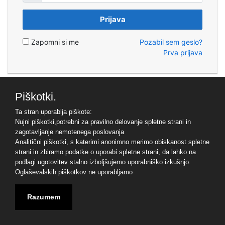
Prijava
Zapomni si me
Pozabil sem geslo?
Prva prijava
Piškotki.
Ta stran uporablja piškote:
Nujni piškotki,potrebni za pravilno delovanje spletne strani in
zagotavljanje nemotenega poslovanja
Analitični piškotki, s katerimi anonimno merimo obiskanost spletne
strani in zbiramo podatke o uporabi spletne strani, da lahko na
podlagi ugotovitev stalno izboljšujemo uporabniško izkušnjo.
Oglaševalskih piškotkov ne uporabljamo
Razumem
© 2023 - APMS d.d. -
Kontakt